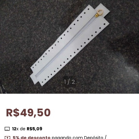
1
/
2
R$49,50
12
x de
R$5,09
5% de desconto
pagando com Depósito /