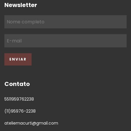
Newsletter
Contato
5511959762238
(11)95976-2238
ateliemacurti@gmail.com