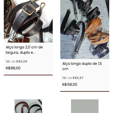
Alça longa 2,0 cm de
largura, dupla e
pespontada
12
x de
R$9,05
Alça longa dupla de 1,5
R$88,00
cm
12
x de
R$5,97
R$58,00