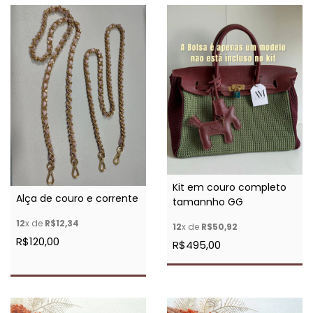
Kit em couro completo
Alça de couro e corrente
tamannho GG
12
x de
R$12,34
12
x de
R$50,92
R$120,00
R$495,00