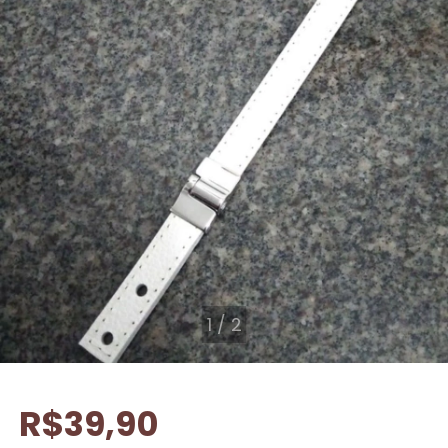
1
/
2
R$39,90