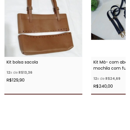
Kit bolsa sacola
Kit Má- com aba,
mochila com fun
12
x de
R$13,36
12
x de
R$24,69
R$129,90
R$240,00