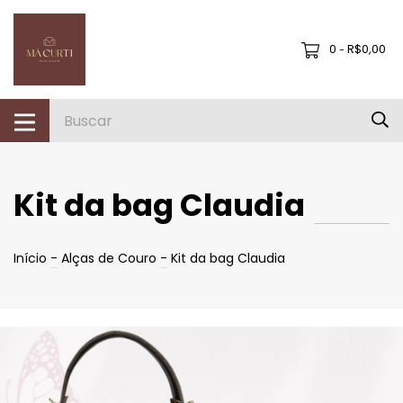
0
R$0,00
-
Kit da bag Claudia
Início
-
Alças de Couro
-
Kit da bag Claudia