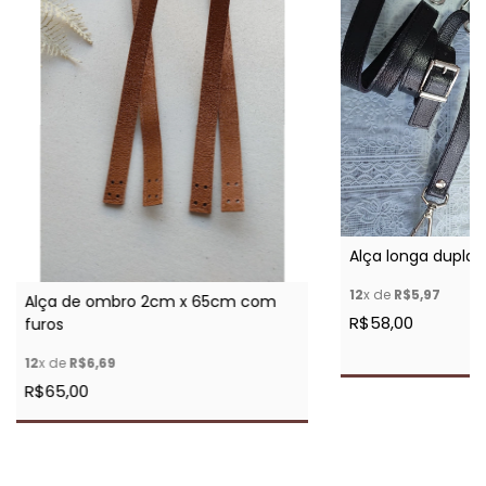
Alça longa dupla 
12
x de
R$5,97
Alça de ombro 2cm x 65cm com
R$58,00
furos
12
x de
R$6,69
R$65,00