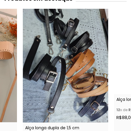
Alça l
12
x de
R
R$88,0
Alça longa dupla de 1,5 cm